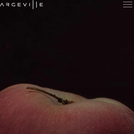
NOS ACTIVITÉS
Ingrédients
Parfums
Arômes
LA MARQUE
Groupe
Histoire
Centres
Engagements
À PROPOS D’ARGEVILLE
Carrières
Actualités
Contact