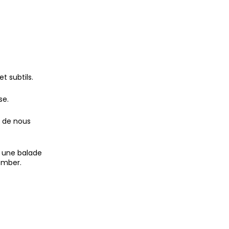
t subtils.
se.
 de nous
u une balade
omber.