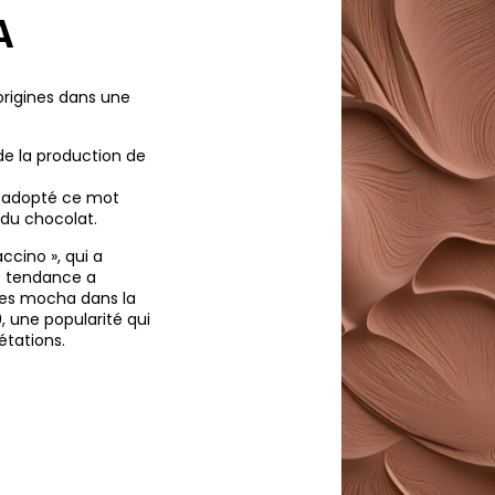
A
origines dans une
 de la production de
nt adopté ce mot
 du chocolat.
ccino », qui a
e tendance a
tes mocha dans la
, une popularité qui
étations.