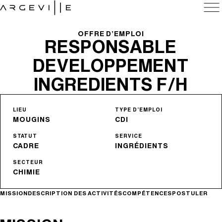
NOS ACTIVITÉS
Ingrédients
OFFRE D’EMPLOI
RESPONSABLE
Parfums
Arômes
DEVELOPPEMENT
LA MARQUE
INGREDIENTS F/H
Groupe
Histoire
LIEU
TYPE D’EMPLOI
Centres
MOUGINS
CDI
Engagements
STATUT
SERVICE
CADRE
INGRÉDIENTS
À PROPOS D’ARGEVILLE
SECTEUR
Carrières
CHIMIE
Actualités
Contact
MISSION
DESCRIPTION DES ACTIVITÉS
COMPÉTENCES
POSTULER