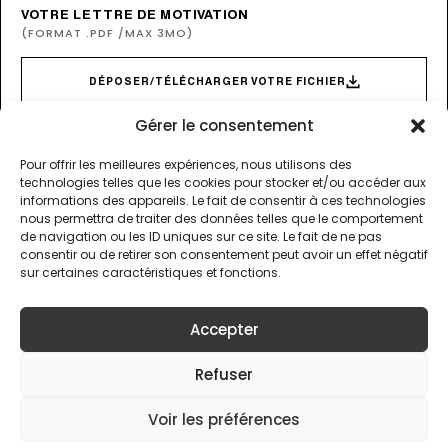
VOTRE LETTRE DE MOTIVATION
(FORMAT .PDF /MAX 3MO)
DÉPOSER/TÉLÉCHARGER VOTRE FICHIER
Gérer le consentement
Pour offrir les meilleures expériences, nous utilisons des
J'accepte la
politique de confidentialité
de ce site web
technologies telles que les cookies pour stocker et/ou accéder aux
informations des appareils. Le fait de consentir à ces technologies
nous permettra de traiter des données telles que le comportement
ENVOYER VOTRE CANDIDATURE
de navigation ou les ID uniques sur ce site. Le fait de ne pas
consentir ou de retirer son consentement peut avoir un effet négatif
sur certaines caractéristiques et fonctions.
Accepter
NOS ACTIVITÉS
LA MARQUE
Refuser
À PROPOS D’ARGEVILLE
LÉGAL
Voir les préférences
FRANÇAIS
LANGUAGE: